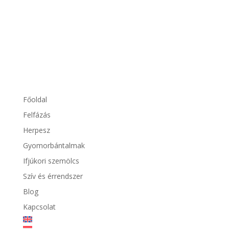
Nagyon is sokat! Hatékony infarktus...
Főoldal
Felfázás
Herpesz
Gyomorbántalmak
Ifjúkori szemölcs
Szív és érrendszer
Blog
Kapcsolat