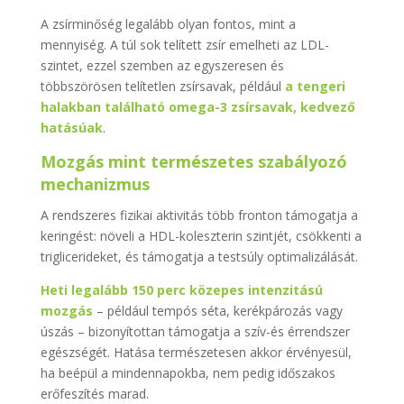
A zsírminőség legalább olyan fontos, mint a
mennyiség. A túl sok telített zsír emelheti az LDL-
szintet, ezzel szemben az egyszeresen és
többszörösen telítetlen zsírsavak, például
a tengeri
halakban található omega-3 zsírsavak, kedvező
hatásúak
.
Mozgás mint természetes szabályozó
mechanizmus
A rendszeres fizikai aktivitás több fronton támogatja a
keringést: növeli a HDL-koleszterin szintjét, csökkenti a
triglicerideket, és támogatja a testsúly optimalizálását.
Heti legalább 150 perc közepes intenzitású
mozgás
– például tempós séta, kerékpározás vagy
úszás – bizonyítottan támogatja a szív-és érrendszer
egészségét. Hatása természetesen akkor érvényesül,
ha beépül a mindennapokba, nem pedig időszakos
erőfeszítés marad.