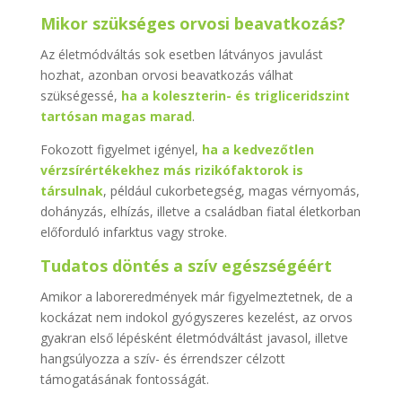
Mikor szükséges orvosi beavatkozás?
Az életmódváltás sok esetben látványos javulást
hozhat, azonban orvosi beavatkozás válhat
szükségessé,
ha a koleszterin- és trigliceridszint
tartósan magas marad
.
Fokozott figyelmet igényel,
ha a kedvezőtlen
vérzsírértékekhez más rizikófaktorok is
társulnak
, például cukorbetegség, magas vérnyomás,
dohányzás, elhízás, illetve a családban fiatal életkorban
előforduló infarktus vagy stroke.
Tudatos döntés a szív egészségéért
Amikor a laboreredmények már figyelmeztetnek, de a
kockázat nem indokol gyógyszeres kezelést, az orvos
gyakran első lépésként életmódváltást javasol, illetve
hangsúlyozza a szív- és érrendszer célzott
támogatásának fontosságát.