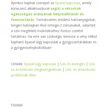
Ilyenkor kaphat szerepet az
Epasel kapszula
, amely
kúraszerű alkalmazással
segíti a vérzsírok
egészséges arányának helyreállítását és
fenntartását
. Természetes eredetű hatóanyagokat,
tengeri halolajban lévő omega-3 zsírsavakat, valamint
a szív megfelelő működéséhez fontos szelént
tartalmaz. Ha erre van szüksége, keresse a vény nélkül
kapható Epasel lágy kapszulát a gyógyszertárakban és
a gyógynövényboltokban!
Címkék:
Epasel lágy kapszula
|
Szív és keringés
|
Szív-
és érrendszeri megbetegedések
|
szív- és érrendszeri
problémák ellen
Főoldal