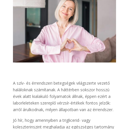
A szív- és érrendszeri betegségek világszerte vezető
haláloknak számítanak. A háttérben sokszor hosszú
évek alatt kialakuló folyamatok állnak, éppen ezért a
laborleleteken szereplő vérzsír-értékek fontos jelzők:
arról árulkodnak, milyen állapotban van az érrendszer.
Jó hír, hogy amennyiben a triglicerid- vagy
koleszterinszint meghaladja az egészséges tartomány