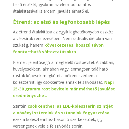
felső értékét, gyakran az életmód tudatos
átalakításával is érdemi javulás érhető el.
Étrend: az első és legfontosabb lépés
Az étrend átalakítása az egyik leghatékonyabb eszköz
a vérzsírok rendezésében. Nem radikális diétákra van
szükség, hanem
következetes, hosszú távon
fenntartható változtatásokra
.
Kiemelt jelentőségű a megfelelő rostbevitel. A zabban,
hüvelyesekben, almában vagy lenmagban található
rostok képesek megkötni a bélrendszerben a
koleszterint, így csökkentve annak felszívódását.
Napi
25-30 gramm rost bevitele már mérhető javulást
eredményezhet.
Szintén
csökkentheti az LDL-koleszterin szintjét
a növényi szterolok és sztanolok fogyasztása
:
ezek a koleszterinhez hasonló szerkezetűek, így
versengenek vele a felszívódás során.