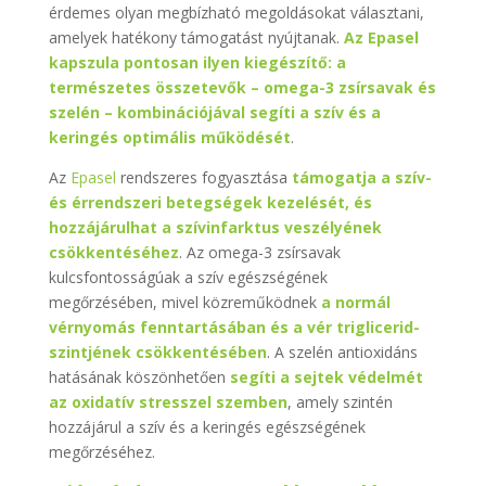
érdemes olyan megbízható megoldásokat választani,
amelyek hatékony támogatást nyújtanak.
Az Epasel
kapszula pontosan ilyen kiegészítő: a
természetes összetevők – omega-3 zsírsavak és
szelén – kombinációjával segíti a szív és a
keringés optimális működését
.
Az
Epasel
rendszeres fogyasztása
támogatja a szív-
és érrendszeri betegségek kezelését, és
hozzájárulhat a szívinfarktus veszélyének
csökkentéséhez
. Az omega-3 zsírsavak
kulcsfontosságúak a szív egészségének
megőrzésében, mivel közreműködnek
a normál
vérnyomás fenntartásában és a vér triglicerid-
szintjének csökkentésében
. A szelén antioxidáns
hatásának köszönhetően
segíti a sejtek védelmét
az oxidatív stresszel szemben
, amely szintén
hozzájárul a szív és a keringés egészségének
megőrzéséhez.