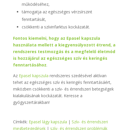
működéséhez,
támogatja az egészséges vérzsírszint
fenntartását,
csökkenti a szívinfarktus kockázatát.
Fontos kiemelni, hogy az Epasel kapszula
használata mellett a kiegyensúlyozott étrend, a
rendszeres testmozgás és a megfelelő életmód
is hozzájárul az egészséges szív és keringés
fenntartásához
.
Az
Epasel kapszula
rendszeres szedésével aktívan
tehet az egészséges szív és keringés fenntartásáért,
miközben csökkenti a szív- és érrendszeri betegségek
kialakulásának kockázatát. Keresse a
gyógyszertárakban!
Címkék:
Epasel lágy kapszula
|
Szív- és érrendszeri
megbetegedések
|
szív- és érrendszeri problémák