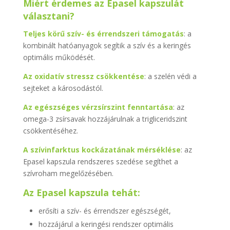
Miért érdemes az Epasel kapszulát
választani?
Teljes körű szív- és érrendszeri támogatás
: a
kombinált hatóanyagok segítik a szív és a keringés
optimális működését.
Az oxidatív stressz csökkentése
: a szelén védi a
sejteket a károsodástól.
Az egészséges vérzsírszint fenntartása
: az
omega-3 zsírsavak hozzájárulnak a trigliceridszint
csökkentéséhez.
A szívinfarktus kockázatának mérséklése
: az
Epasel kapszula rendszeres szedése segíthet a
szívroham megelőzésében.
Az Epasel kapszula tehát:
erősíti a szív- és érrendszer egészségét,
hozzájárul a keringési rendszer optimális