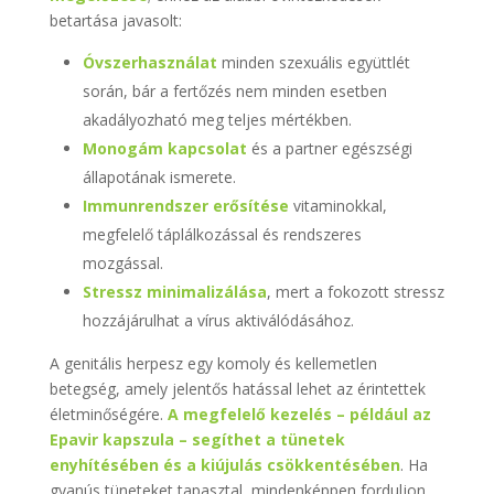
betartása javasolt:
Óvszerhasználat
minden szexuális együttlét
során, bár a fertőzés nem minden esetben
akadályozható meg teljes mértékben.
Monogám kapcsolat
és a partner egészségi
állapotának ismerete.
Immunrendszer erősítése
vitaminokkal,
megfelelő táplálkozással és rendszeres
mozgással.
Stressz minimalizálása
, mert a fokozott stressz
hozzájárulhat a vírus aktiválódásához.
A genitális herpesz egy komoly és kellemetlen
betegség, amely jelentős hatással lehet az érintettek
életminőségére.
A megfelelő kezelés – például az
Epavir kapszula – segíthet a tünetek
enyhítésében és a kiújulás csökkentésében
. Ha
gyanús tüneteket tapasztal, mindenképpen forduljon