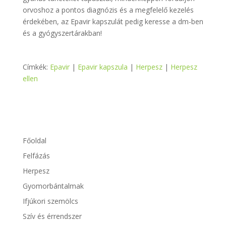
orvoshoz a pontos diagnózis és a megfelelő kezelés
érdekében, az Epavir kapszulát pedig keresse a dm-ben
és a gyógyszertárakban!
Címkék:
Epavir
|
Epavir kapszula
|
Herpesz
|
Herpesz
ellen
Főoldal
Felfázás
Herpesz
Gyomorbántalmak
Ifjúkori szemölcs
Szív és érrendszer