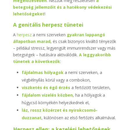
megelőzésében
. Nézzük meg részletesen
a
betegség jellemzőit és a hatékony védekezési
lehetőségeket
!
A genitális herpesz tünetei
A
herpesz
a nemi szerveken
gyakran lappangó
állapotban marad
, és csak bizonyos kiváltó tényezők
– például stressz, legyengült immunrendszer vagy más
betegségek – hatására aktiválódik.
A leggyakoribb
tünetek a következők
:
fájdalmas hólyagok
a nemi szerveken, a
végbélnyílás körül vagy a combokon,
viszketés és égő érzés
a fertőzött területen,
fájdalom vizelés közben
, ha a hólyagok a
húgycső környékén helyezkednek el,
láz, rossz közérzet és nyirokcsomó-
duzzanat
, különösen az első fertőzés alkalmával.
Herpesz ellen: a kezelési lehetőségek