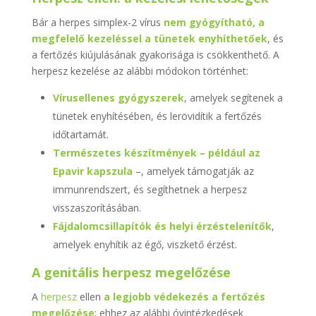
Bár a herpes simplex-2 vírus
nem gyógyítható, a
megfelelő kezeléssel a tünetek enyhíthetőek
, és
a fertőzés kiújulásának gyakorisága is csökkenthető. A
herpesz kezelése az alábbi módokon történhet:
Vírusellenes gyógyszerek
, amelyek segítenek a
tünetek enyhítésében, és lerövidítik a fertőzés
időtartamát.
Természetes készítmények – például az
Epavir kapszula
–, amelyek támogatják az
immunrendszert, és segíthetnek a herpesz
visszaszorításában.
Fájdalomcsillapítók és helyi érzéstelenítők
,
amelyek enyhítik az égő, viszkető érzést.
A genitális herpesz megelőzése
A
herpesz
ellen
a legjobb védekezés a fertőzés
megelőzése
; ehhez az alábbi óvintézkedések