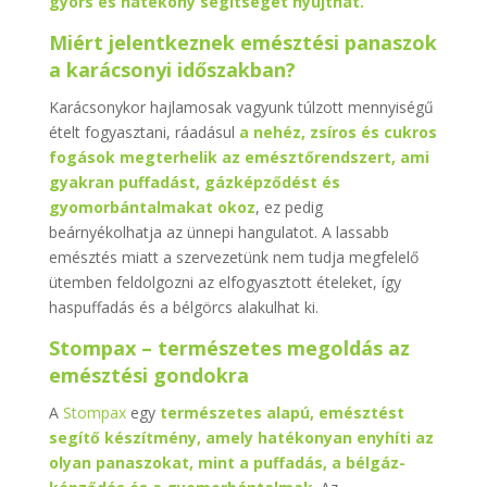
gyors és hatékony segítséget nyújthat.
Miért jelentkeznek emésztési panaszok
a karácsonyi időszakban?
Karácsonykor hajlamosak vagyunk túlzott mennyiségű
ételt fogyasztani, ráadásul
a nehéz, zsíros és cukros
fogások megterhelik az emésztőrendszert, ami
gyakran puffadást, gázképződést és
gyomorbántalmakat okoz
, ez pedig
beárnyékolhatja az ünnepi hangulatot. A lassabb
emésztés miatt a szervezetünk nem tudja megfelelő
ütemben feldolgozni az elfogyasztott ételeket, így
haspuffadás és a bélgörcs alakulhat ki.
Stompax – természetes megoldás az
emésztési gondokra
A
Stompax
egy
természetes alapú, emésztést
segítő készítmény, amely hatékonyan enyhíti az
olyan panaszokat, mint a puffadás, a bélgáz-