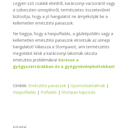
Legyen szó családi ebédről, karácsonyi vacsoráról vagy
a szilveszteri ünneplésről, természetes összetevőivel
biztosítja, hogy a jó hangulatot ne árnyékolják be a
kellemetlen emésztési panaszok.
Ne hagyja, hogy a haspuffadás, a gázképződés vagy a
kellemetlen emésztési panaszok elrontsák az ünnepi
hangulatot! Válassza a Stompaxot, ami természetes
megoldást kínál a karácsonyi lakomák okozta
emésztési problémákra!
Keresse a
gyógyszertárakban és a gyógynövényboltokban!
Címkék:
Emésztési panaszok
|
Gyomorbántalmak
|
Haspuffadás
|
Puffadás
|
Stompax kapszula
Főoldal