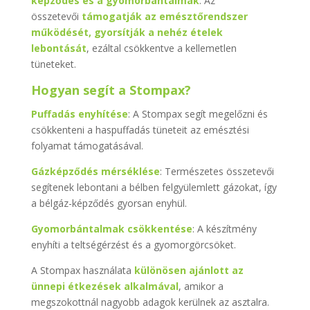
képződés és a gyomorbántalmak
. Az
összetevői
támogatják az emésztőrendszer
működését, gyorsítják a nehéz ételek
lebontását
, ezáltal csökkentve a kellemetlen
tüneteket.
Hogyan segít a Stompax?
Puffadás enyhítése
: A Stompax segít megelőzni és
csökkenteni a haspuffadás tüneteit az emésztési
folyamat támogatásával.
Gázképződés mérséklése
: Természetes összetevői
segítenek lebontani a bélben felgyülemlett gázokat, így
a bélgáz-képződés gyorsan enyhül.
Gyomorbántalmak csökkentése
: A készítmény
enyhíti a teltségérzést és a gyomorgörcsöket.
A Stompax használata
különösen ajánlott az
ünnepi étkezések alkalmával
, amikor a
megszokottnál nagyobb adagok kerülnek az asztalra.