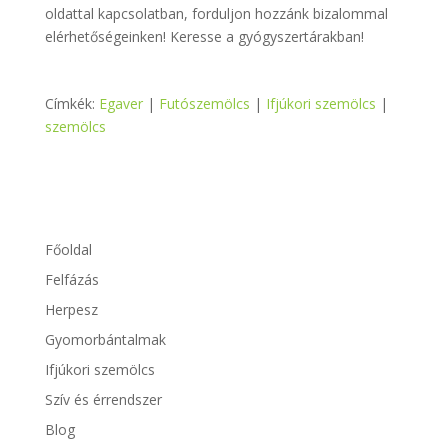
oldattal kapcsolatban, forduljon hozzánk bizalommal
elérhetőségeinken! Keresse a gyógyszertárakban!
Címkék:
Egaver
|
Futószemölcs
|
Ifjúkori szemölcs
|
szemölcs
Főoldal
Felfázás
Herpesz
Gyomorbántalmak
Ifjúkori szemölcs
Szív és érrendszer
Blog