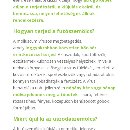
ellen, ezért alábbi cikkünk célja, hogy
átfogó képet
adjon a terjedéséről, a kiújulás okairól, és
bemutassa, milyen lehetőségek állnak
rendelkezésre
.
Hogyan terjed a futószemölcs?
A molluscum vírusos megbetegedés,
amely
leggyakrabban közvetlen bőr-bőr
érintkezéssel terjed
. Az uszodák, sportöltözők,
edzőtermek különösen veszélyes helyszínek, mivel a
nedves környezet elősegíti a vírus túlélését, emellett a
közös törölközők, sporteszközök vagy ruhadarabok is
könnyen továbbadhatják a fertőzést. A vírus
behatolása után jellemzően
néhány hét vagy hónap
múlva jelennek meg a tünetek
– apró, fehéres-
rózsaszínes, fényes, közepükön behúzódott göbök
formájában.
Miért újul ki az uszodaszemölcs?
A futószemölcs kiújulása nem ritka jelenség,