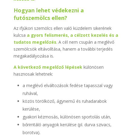
Hogyan lehet védekezni a
futószemölcs ellen?
Az ifjúkori szemölcs ellen való küzdelem sikerének
kulcsa
a gyors felismerés, a célzott kezelés és a
tudatos megelőzés
. A cél nem csupán a meglévő
szemölcsök eltávolítása, hanem a további terjedés
megakadályozása is.
A következő megelőző lépések
különösen
hasznosak lehetnek:
a meglévő elváltozások fedése tapasszal vagy
ruhával,
közös törölköző, ágynemű és ruhadarabok
kerülése,
gyakori kézmosás, különösen sportolás után,
bőrirritáló anyagok kerülése (pl. durva szivacs,
borotva).