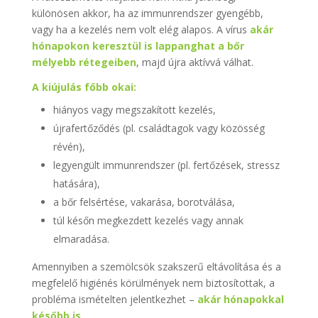
különösen akkor, ha az immunrendszer gyengébb,
vagy ha a kezelés nem volt elég alapos. A vírus
akár
hónapokon keresztül is lappanghat a bőr
mélyebb rétegeiben
, majd újra aktívvá válhat.
A kiújulás főbb okai:
hiányos vagy megszakított kezelés,
újrafertőződés (pl. családtagok vagy közösség
révén),
legyengült immunrendszer (pl. fertőzések, stressz
hatására),
a bőr felsértése, vakarása, borotválása,
túl későn megkezdett kezelés vagy annak
elmaradása.
Amennyiben a szemölcsök szakszerű eltávolítása és a
megfelelő higiénés körülmények nem biztosítottak, a
probléma ismételten jelentkezhet –
akár hónapokkal
később is
.