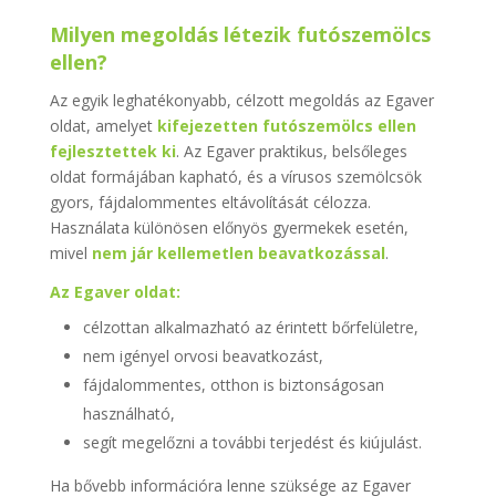
Milyen megoldás létezik futószemölcs
ellen?
Az egyik leghatékonyabb, célzott megoldás az Egaver
oldat, amelyet
kifejezetten
futószemölcs
ellen
fejlesztettek ki
. Az Egaver praktikus, belsőleges
oldat formájában kapható, és a vírusos szemölcsök
gyors, fájdalommentes eltávolítását célozza.
Használata különösen előnyös gyermekek esetén,
mivel
nem jár kellemetlen beavatkozással
.
Az Egaver oldat:
célzottan alkalmazható az érintett bőrfelületre,
nem igényel orvosi beavatkozást,
fájdalommentes, otthon is biztonságosan
használható,
segít megelőzni a további terjedést és kiújulást.
Ha bővebb információra lenne szüksége az Egaver