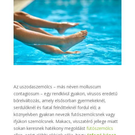
Az uszodaszemölcs – más néven molluscum
contagiosum – egy rendkívül gyakori, vírusos eredetű
bőrelváltozás, amely elsősorban gyermekeknél,
serdülőknél és fiatal felnőtteknél fordul elő; a
köznyelvben gyakran nevezik futószemölcsnek vagy
ifjúkori szemölcsnek. Makacs, visszatérő jellege miatt
sokan keresnek hatékony megoldást
futószemölcs