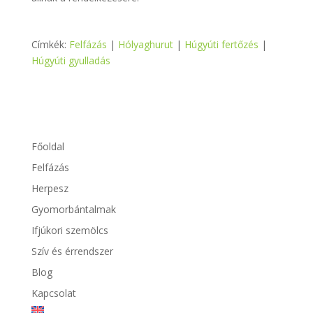
Címkék:
Felfázás
|
Hólyaghurut
|
Húgyúti fertőzés
|
Húgyúti gyulladás
Főoldal
Felfázás
Herpesz
Gyomorbántalmak
Ifjúkori szemölcs
Szív és érrendszer
Blog
Kapcsolat