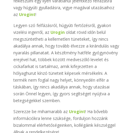
felkészülni egy ilyen váratlanul jelentkező felfázásra
vagy húgyúti gyulladásra, vigye magával utazásaihoz
az
Urogint
!
Legyen szó felfázásról, húgyúti fertőzésről, gyakori
vizelési ingerről, az
Urogin
oldat rövid időn belül
megszüntetheti a kellemetlen tüneteket, így nincs
akadálya annak, hogy tovább élvezze a kirándulás vagy
nyaralás pillanatait. A készítmény hatféle gyógynövény
erejével hat, többek között medveszőlő levelet és
cickafarkat is tartalmaz, amik kifejezetten a
hólyaghurut kínzó tüneteit képesek mérsékelni. A
termék nem foglal nagy helyet, könnyedén elfér a
táskában, így nincs akadálya annak, hogy utazásai
során Önnel legyen, így gyors segítséget nyújtva a
betegségekkel szemben.
Szerezze be mihamarabb az
Urogint
! Ha bővebb
információkra lenne szüksége, forduljon hozzánk
bizalommal elérhetőségeinken, kollégáink készséggel
állnak a rendelkezésére!